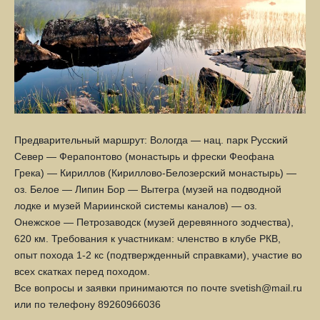
Предварительный маршрут: Вологда — нац. парк Русский
Север — Ферапонтово (монастырь и фрески Феофана
Грека) — Кириллов (Кириллово-Белозерский монастырь) —
оз. Белое — Липин Бор — Вытегра (музей на подводной
лодке и музей Мариинской системы каналов) — оз.
Онежское — Петрозаводск (музей деревянного зодчества),
620 км. Требования к участникам: членство в клубе РКВ,
опыт похода 1-2 кс (подтвержденный справками), участие во
всех скатках перед походом.
Все вопросы и заявки принимаются по почте svetish@mail.ru
или по телефону 89260966036