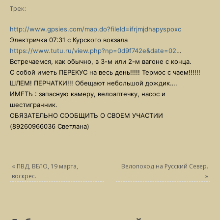
Трек:
http://www.gpsies.com/map.do?fileId=ifrjmjdhapyspoxc
Электричка 07:31 с Курского вокзала
https://www.tutu.ru/view.php?np=0d9f742e&date=02
…
Встречаемся, как обычно, в 3-м или 2-м вагоне с конца.
С собой иметь ПЕРЕКУС на весь день!!!!! Термос с чаем!!!!!!
ШЛЕМ! ПЕРЧАТКИ!!! Обещают небольшой дождик….
ИМЕТЬ : запасную камеру, велоаптечку, насос и
шестигранник.
ОБЯЗАТЕЛЬНО СООБЩИТЬ О СВОЕМ УЧАСТИИ
(89260966036 Светлана)
«
ПВД, ВЕЛО, 19 марта,
Велопоход на Русский Север.
воскрес.
»