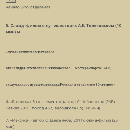
17:40
начало 2-го отделения
5. Слайд-фильм о путешествиях А.Е. Теляковском (10
мин) и
торжественное награждение
Александра Евгеньевича Теляковского — мастера спорта СССР,
заслуженного путешественника России
( в связи с его 80-летием)
6. «В поисках 5-го элемента» (автор С. Чебаевская (РКВ)
Кавказ 2010, поход 4 кс, велошкола СУ) (40 мин)
7. «Мексика» (автор С. Емельянов, 2011), слайд-фильм (25
мин)