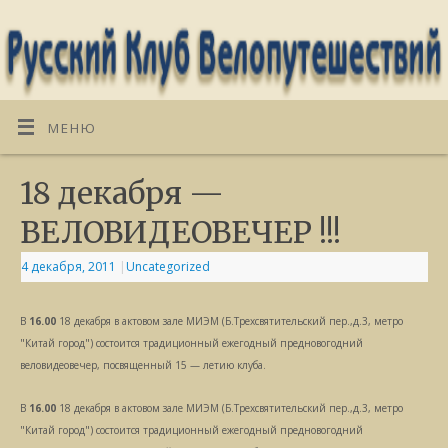
МЕНЮ
18 декабря —
ВЕЛОВИДЕОВЕЧЕР !!!
4 декабря, 2011
|
Uncategorized
В
16.00
18 декабря в актовом зале МИЭМ (Б.Трехсвятительский пер.,
д.3, метро
"Китай город") состоится традиционный ежегодный
предновогодний
веловидеовечер, посвященный 15 — летию клуба.
В
16.00
18 декабря в актовом зале МИЭМ (Б.Трехсвятительский пер.,
д.3, метро
"Китай город") состоится традиционный ежегодный
предновогодний