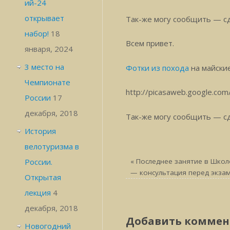
ий-24
открывает
Так-же могу сообщить — с
набор!
18
Всем привет.
января, 2024
3 место на
Фотки из похода
на майские
Чемпионате
http://picasaweb.google.co
России
17
декабря, 2018
Так-же могу сообщить — с
История
велотуризма в
России.
«
Последнее занятие в Школ
— консультация перед экза
Открытая
лекция
4
декабря, 2018
Добавить коммен
Новогодний