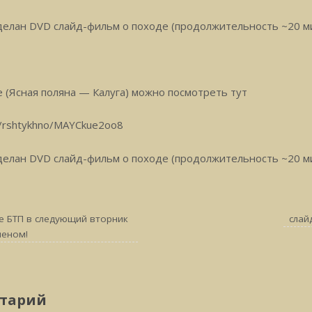
делан DVD слайд-фильм о походе (продолжительность ~20 ми
 (Ясная поляна — Калуга) можно посмотреть тут
m/rshtykhno/MAYCkue2oo8
делан DVD слайд-фильм о походе (продолжительность ~20 ми
е БТП в следующий вторник
слай
меном!
тарий