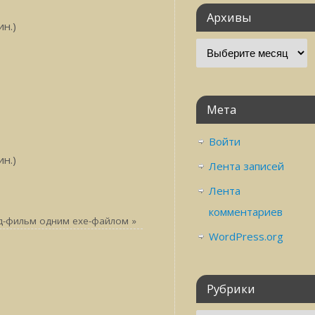
Архивы
н.)
Мета
Войти
н.)
Лента записей
Лента
комментариев
д-фильм одним exe-файлом
»
WordPress.org
Рубрики