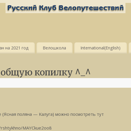
н на 2021 год
Велошкола
International(English)
в общую копилку ^_^
d
 (Ясная поляна — Калуга) можно посмотреть тут
m/rshtykhno/MAYCkue2oo8