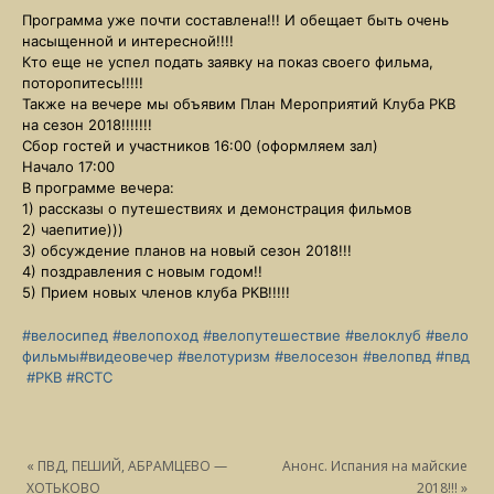
Программа уже почти составлена!!! И обещает быть очень
насыщенной и интересной!!!!
Кто еще не успел подать заявку на показ своего фильма,
поторопитесь!!!!!
Также на вечере мы объявим План Мероприятий Клуба РКВ
на сезон 2018!!!!!!!
Сбор гостей и участников 16:00 (оформляем зал)
Начало 17:00
В программе вечера:
1) рассказы о путешествиях и демонстрация фильмов
2) чаепитие)))
3) обсуждение планов на новый сезон 2018!!!
4) поздравления с новым годом!!
5) Прием новых членов клуба РКВ!!!!!
#велосипед
#велопоход
#велопутешествие
#велоклуб
#вело
фильмы
#видеовечер
#велотуризм
#велосезон
#велопвд
#пвд
#РКВ
#RCTC
«
ПВД, ПЕШИЙ, АБРАМЦЕВО —
Анонс. Испания на майские
ХОТЬКОВО
2018!!!
»