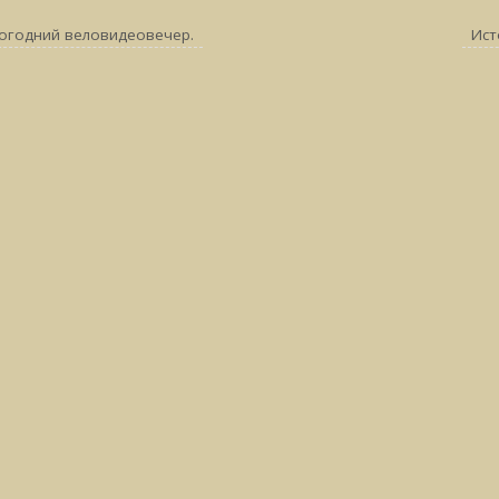
огодний веловидеовечер.
Ист