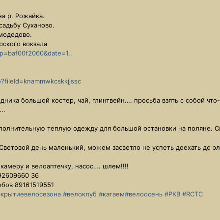
на р. Рожайка.
усадьбу Суханово.
омодедово.
урского вокзала
np=baf00f2060&date=1..
?fileId=knammwkcskkjjssc
дника большой костер, чай, глинтвейн…. просьба взять с собой что
…..
полнительную теплую одежду для большой остановки на поляне. Си
етовой день маленький, можем засветло не успеть доехать до эл
. камеру и велоаптечку, насос…. шлем!!!!
92609660 36
бов 89161519551
акрытиевелосезона
#велоклуб
#катаем
#велоосень
#РКВ
#RCTC