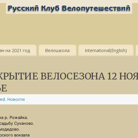
н на 2021 год
Велошкола
International(English)
КРЫТИЕ ВЕЛОСЕЗОНА 12 НОЯ
ЬЕ
zed
,
Новости
на р. Рожайка.
усадьбу Суханово.
омодедово.
урского вокзала