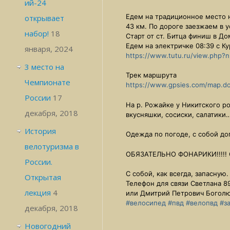
ий-24
Едем на традиционное место 
открывает
43 км. По дороге заезжаем в 
набор!
18
Старт от ст. Битца финиш в Д
Едем на электричке 08:39 с К
января, 2024
https://www.tutu.ru/view.php?
3 место на
Трек маршрута
Чемпионате
https://www.gpsies.com/map.do
России
17
На р. Рожайке у Никитского ро
декабря, 2018
вкусняшки, сосиски, салатики
История
Одежда по погоде, с собой до
велотуризма в
ОБЯЗАТЕЛЬНО ФОНАРИКИ!!!!! Св
России.
С собой, как всегда, запасную
Открытая
Телефон для связи Светлана 8
лекция
4
или Дмитрий Петрович Боголю
#велосипед
#пвд
#велопвд
#з
декабря, 2018
Новогодний