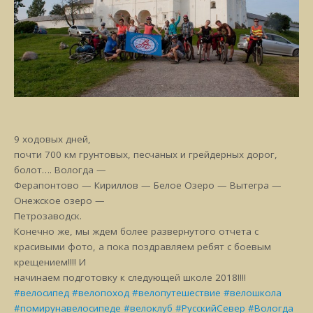
9 ходовых дней,
почти 700 км грунтовых, песчаных и грейдерных дорог,
болот…. Вологда —
Ферапонтово — Кириллов — Белое Озеро — Вытегра —
Онежское озеро —
Петрозаводск.
Конечно же, мы ждем более развернутого отчета с
красивыми фото, а пока поздравляем ребят с боевым
крещением!!!! И
начинаем подготовку к следующей школе 2018!!!!
#
велосипед
#
велопоход
#
велопутешествие
#
велошкола
#
помирунавелосипеде
#
велоклуб
#
РусскийСевер
#
Вологда