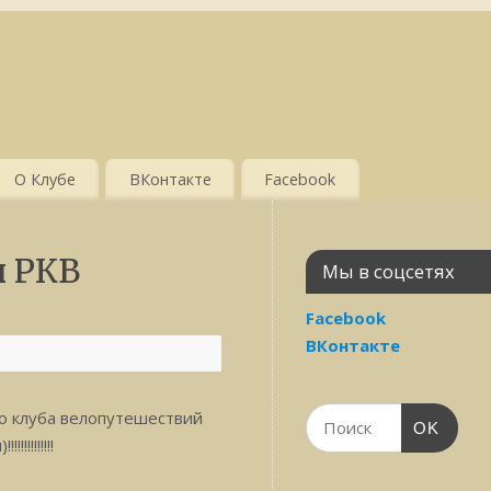
О Клубе
ВКонтакте
Facebook
ы РКВ
Мы в соцсетях
Facebook
ВКонтакте
о клуба велопутешествий
OK
!!!!!!!