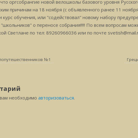
то оргсобрангие новой велошколы базового уровня Русског
причинам на 18 ноября (с объявленного ранее 11 ноября)!!!!!
и курс обучения, или "содействовал" новому набору предупр
"школьников" о переносе собрания!!!!! По всем вопросам мо
й Светлане по тел: 89260966036 или по почте svetish@mail.
елопутешественников №1
Грец
тарий
 вам необходимо
авторизоваться
.