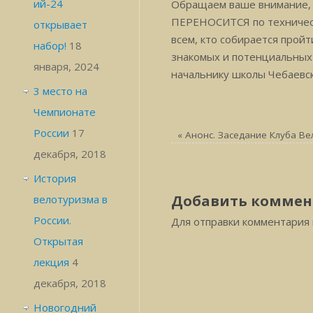
ий-24
Обращаем ваше внимание, ч
ПЕРЕНОСИТСЯ по техническим 
открывает
всем, кто собирается пройт
набор!
18
знакомых и потенциальных 
января, 2024
начальнику школы Чебаевско
3 место на
Чемпионате
России
17
«
Анонс. Заседание Клуба В
декабря, 2018
История
Добавить коммен
велотуризма в
России.
Для отправки комментария
Открытая
лекция
4
декабря, 2018
Новогодний