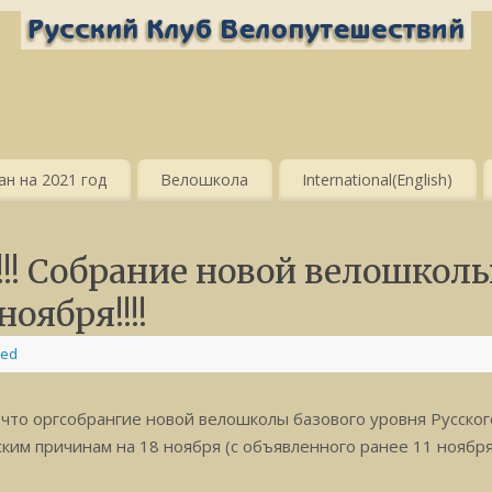
н на 2021 год
Велошкола
International(English)
! Собрание новой велошкол
ноября!!!!
zed
то оргсобрангие новой велошколы базового уровня Русског
причинам на 18 ноября (с объявленного ранее 11 ноября)!!!!!!!