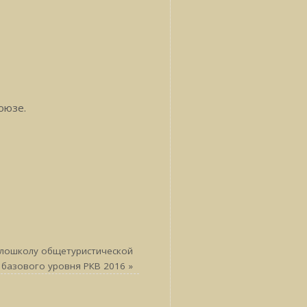
оюзе.
елошколу общетуристической
 базового уровня РКВ 2016
»