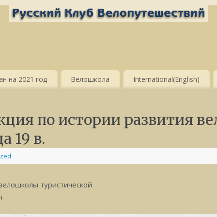
н на 2021 год
Велошкола
International(English)
кция по истории развития ве
а 19 в.
ized
 велошколы туристической
я.