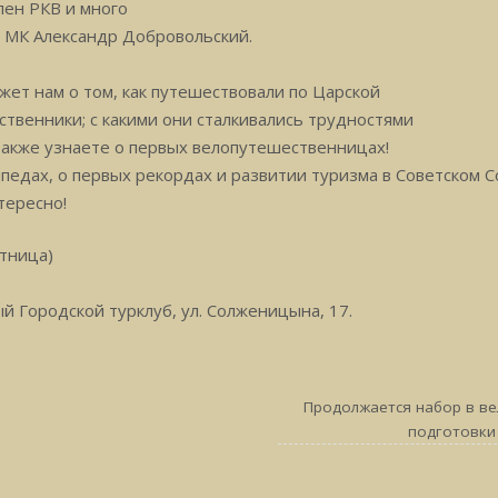
лен РКВ и много
 МК Александр Добровольский.
жет нам о том, как путешествовали по Царской
твенники; с какими они сталкивались трудностями
 также узнаете о первых велопутешественницах!
педах, о первых рекордах и развитии туризма в Советском С
тересно!
ятница)
й Городской турклуб, ул. Солженицына, 17.
Продолжается набор в в
подготовки