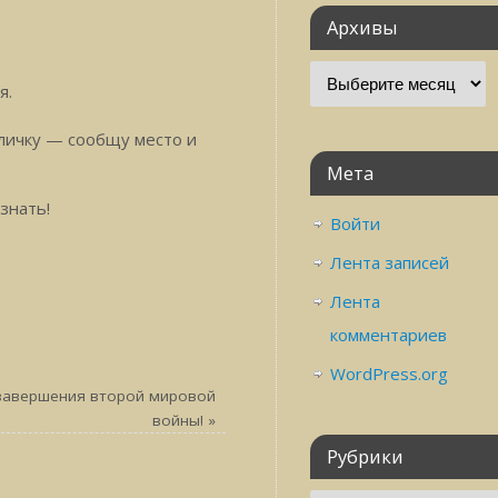
Архивы
я.
 личку — сообщу место и
Мета
знать!
Войти
Лента записей
Лента
комментариев
WordPress.org
 завершения второй мировой
войны!
»
Рубрики