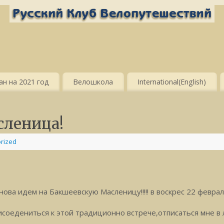
н на 2021 год
Велошкола
International(English)
леница!
rized
нова идем на Бакшеевскую Масленицу!!!!! в воскрес 22 феврал
рисоедениться к этой традиционно встрече,отписаться мне в