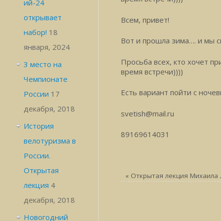
ий-24
открывает
Всем, привет!
набор!
18
Вот и прошла зима…. и мы с
января, 2024
Просьба всех, кто хочет п
3 место на
время встречи))))
Чемпионате
Есть вариант пойти с ночев
России
17
декабря, 2018
svetish@mail.ru
История
89169614031
велотуризма в
России.
Открытая
«
Открытая лекция Михаила 
лекция
4
декабря, 2018
Новогодний