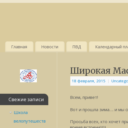
Главная
Новости
ПВД
Календарный пла
Широкая Мас
18 февраля, 2015
|
Uncatego
Всем, привет!
Свежие записи
Вот и прошла зима…. и мы с
Школа
велопутешеств
Просьба всех, кто хочет п
время встречи))))