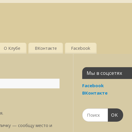
О Клубе
ВКонтакте
Facebook
Мы в соцсетях
Facebook
ВКонтакте
я.
OK
 личку — сообщу место и