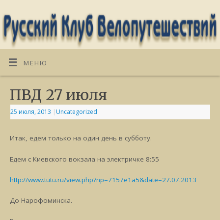
МЕНЮ
ПВД 27 июля
25 июля, 2013
|
Uncategorized
Итак, едем только на один день в субботу.
Едем с Киевского вокзала на электричке 8:55
http://www.tutu.ru/view.php?np=7157e1a5&date=27.07.2013
До Нарофоминска.