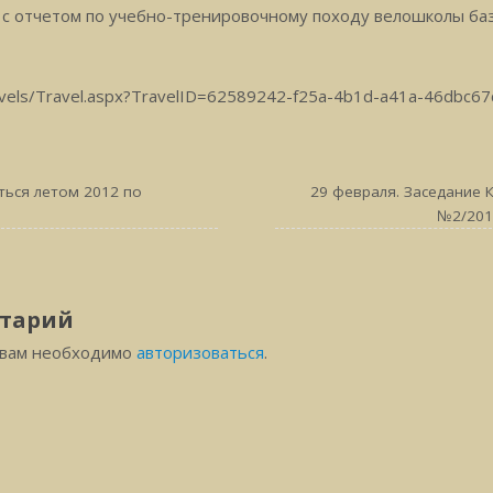
с отчетом по учебно-тренировочному походу велошколы баз
avels/Travel.aspx?TravelID=62589242-f25a-4b1d-a41a-46dbc6
ться летом 2012 по
29 февраля. Заседание 
№2/201
тарий
 вам необходимо
авторизоваться
.