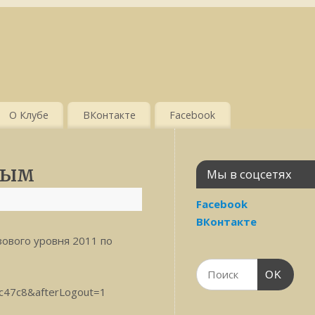
О Клубе
ВКонтакте
Facebook
рым
Мы в соцсетях
Facebook
ВКонтакте
ового уровня 2011 по
OK
7c47c8&afterLogout=1