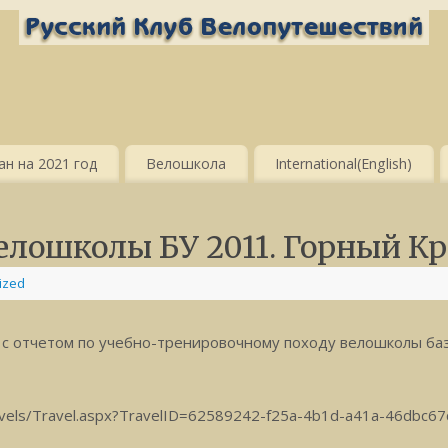
н на 2021 год
Велошкола
International(English)
велошколы БУ 2011. Горный К
ized
с отчетом по учебно-тренировочному походу велошколы баз
avels/Travel.aspx?TravelID=62589242-f25a-4b1d-a41a-46dbc6