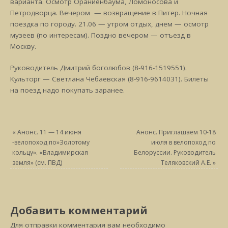
варианта. Осмотр Ораниенбаума, Ломоносова и
Петродворца. Вечером — возвращение в Питер. Ночная
поездка по городу. 21.06 — утром отдых, днем — осмотр
музеев (по интересам). Поздно вечером — отъезд в
Москву.
Руководитель Дмитрий боголюбов (8-916-1519551).
Культорг — Светлана Чебаевская (8-916-9614031). Билеты
на поезд надо покупать заранее.
«
Анонс. 11 — 14 июня
Анонс. Приглашаем 10-18
-велопоход по»Золотому
июля в велопоход по
кольцу». «Владимирская
Белоруссии. Руководитель
земля» (см. ПВД)
Теляковский А.Е.
»
Добавить комментарий
Для отправки комментария вам необходимо