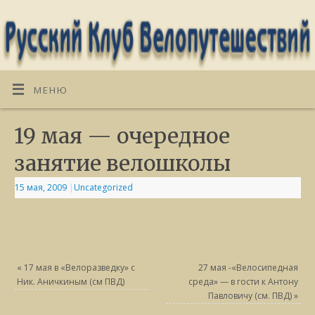
МЕНЮ
19 мая — очередное
занятие велошколы
15 мая, 2009
|
Uncategorized
«
17 мая в «Велоразведку» с
27 мая -«Велосипедная
Ник. Аничкиным (см ПВД)
среда» — в гости к Антону
Павловичу (см. ПВД)
»