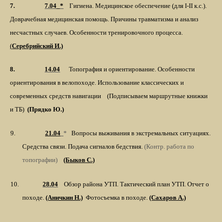
7.
7.04_*
Гигиена. Медицинское обеспечение (для I-II к.с.).
Доврачебная медицинская помощь. Причины травматизма и анализ
несчастных случаев. Особенности тренировочного процесса.
(
Серебрийский И.)
8.
14.04
Топография и ориентирование. Особенности
ориентирования в велопоходе. Использование классических и
современных средств навигации
(Подписываем маршрутные книжки
и ТБ)
(Прядко Ю.)
9.
21.04
*
Вопросы выживания в экстремальных ситуациях.
Средства связи. Подача сигналов бедствия.
(Контр. работа по
топографии)
(Быков С.)
10.
28.04
Обзор района УТП. Тактический план УТП. Отчет о
походе.
(Аничкин Н.)
Фотосъемка в походе.
(Сахаров А.)