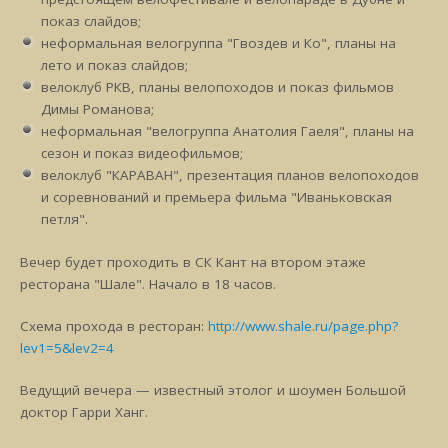
показ слайдов;
неформальная велогруппа "Гвоздев и Ко", планы на
лето и показ слайдов;
велоклуб РКВ, планы велопоходов и показ фильмов
Димы Романова;
неформальная "велогруппа Анатолия Гаеля", планы на
сезон и показ видеофильмов;
велоклуб "КАРАВАН", презентация планов велопоходов
и соревнований и премьера фильма "Иваньковская
петля".
Вечер будет проходить в СК Кант на втором этаже
ресторана "Шале". Начало в 18 часов.
Схема прохода в ресторан:
http://www.shale.ru/page.php?
lev1=5&lev2=4
Ведущий вечера — известный этолог и шоумен Большой
доктор Гарри Ханг.