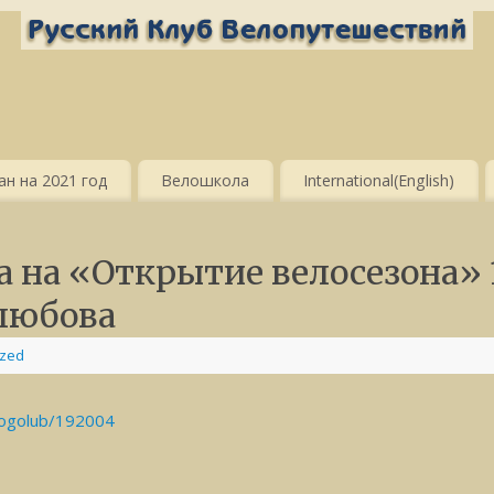
н на 2021 год
Велошкола
International(English)
а на «Открытие велосезона» 
любова
ized
bogolub/192004