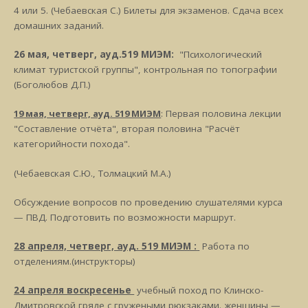
4 или 5. (Чебаевская С.) Билеты для экзаменов. Сдача всех
домашних заданий.
26 мая, четверг, ауд.519 МИЭМ:
"Психологический
климат туристской группы", контрольная по топографии
(Боголюбов Д.П.)
19
мая, четверг, ауд. 519 МИЭМ
: Первая половина лекции
"Составление отчёта", вторая половина "Расчёт
категорийности похода".
(Чебаевская С.Ю., Толмацкий М.А.)
Обсуждение вопросов по проведению слушателями курса
— ПВД. Подготовить по возможности маршрут.
28 апреля, четверг, ауд. 519 МИЭМ :
Работа по
отделениям.(инструкторы)
24 апреля воскресенье
учебный поход по Клинско-
Дмитровской гряде с гружеными рюкзаками. женщины —