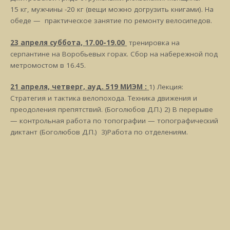
15 кг, мужчины -20 кг (вещи можно догрузить книгами). На
обеде — практическое занятие по ремонту велосипедов.
23 апреля суббота, 17.00-19.00
тренировка на
серпантине на Воробьевых горах. Сбор на набережной под
метромостом в 16.45.
21 апреля, четверг, ауд. 519 МИЭМ :
1) Лекция:
Стратегия и тактика велопохода. Техника движения и
преодоления препятствий. (Боголюбов Д.П.) 2) В перерыве
— контрольная работа по топографии — топографический
диктант (Боголюбов Д.П.) 3)Работа по отделениям.