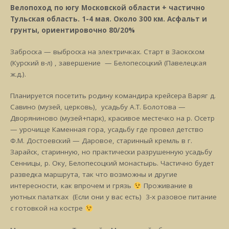
Велопоход по югу Московской области + частично
Тульская область. 1-4 мая. Около 300 км. Асфальт и
грунты, ориентировочно 80/20%
Заброска — выброска на электричках. Старт в Заокском
(Курский в-л) , завершение — Белопесоцкий (Павелецкая
ж.д.).
Планируется посетить родину командира крейсера Варяг д.
Савино (музей, церковь), усадьбу А.Т. Болотова —
Дворяниново (музей+парк), красивое местечко на р. Осетр
— урочище Каменная гора, усадьбу где провел детство
Ф.М. Достоевский — Даровое, старинный кремль в г.
Зарайск, старинную, но практически разрушенную усадьбу
Сенницы, р. Оку, Белопесоцкий монастырь. Частично будет
разведка маршрута, так что возможны и другие
интересности, как впрочем и грязь
Проживание в
уютных палатках (Если они у вас есть) 3-х разовое питание
с готовкой на костре