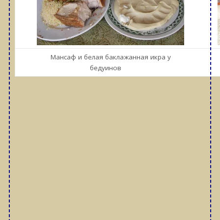
Мансаф и белая баклажанная икра у
бедуинов