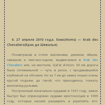
6. 27 апреля 2010 года. Хомс(Homs) — Krak des
Chevaliers(Крак де Шевалье)
Позавтракав в отеле маслинами, джемом, яйцом,
лавашом и сметано-сыром, выдвигаемся в
Krak des
Chevaliers
или, на местном, Qal'at al-Hosn. 50 км дорога
была оптимальной — чуть в уклон, с продававшейся
клубникой на обочине. Но за 7 км до замка пошел очень
крутой подъем, да такой, что приходилось толкать
велосипед ручками.
Построенный изначально курдами в 1031 году, замок
быстро был оприходован ордами крестоносцев в 1099
году, которые начали расширять и укреплять его.