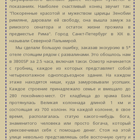
показаниях. Наиболее счастливый конец звучит так:
"Покоренные красотой и мужеством царицы Зенобии
римляне, даровали ей свободу, она вышла замуж за
римского сенатора и остаток жизни прожила в
предместье Рима". Город Санкт-Петербург в XIX в.
называли Северной Пальмирой.
Мы сделали большую ошибку, заказав экскурсию в 5*
отеле стоящим рядом с развалинами. Это обошлось нам
в 3800SP за 2.5 часа, включая такси. Осмотр начинается
с гробниц, каждое из которых представляет собой
четырехэтажное одноподъездное здание. На каждом
этаже находятся ниши, куда замуровывали усопших.
Каждое строение принадлежало семье и вмещало до
280 покойнико-мест. От кладбища до храма Бэла
протянулась Великая колоннада длиной 1 км и
состоящая из 700 колонн. На каждой колонне, в свое
время, располагалась статую какого-нибудь бога,
знаменитого человека или просто богача, который
увековечивал себя с помощью денег. Стоя на этой
улице невольно представляешь себе восточную суету и