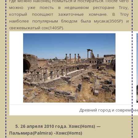
где можно наконец помыться и постираться. После чего
можно уже поесть в недешевом ресторане Troy,
который посещают зажиточные хомчане. В Troy
наиболее популярным блюдом была мусака(350SP) и
свежевыжатый сок(140SP).
Древний город и современн
5. 26
апреля 2010 года. Хомс(Homs) —
Пальмира(Palmira) -Хомс(Homs)