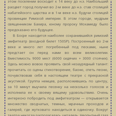
этом поселении восходит к 14 веку до н.э. Наибольший
расцвет город получил во 2-м веке до н.э. став столицей
набатейского царства и в 1-м веке н.э. будучи столицей
провинции Римской империи. В этом городе, мудрым
священником Бахира, юному пророку Мохамеду было
предсказано его будущее.
В Босре находится наиболее сохранившийся римский
амфитеатр (входной билет 150SP). Построенный во 2-м
веке и много лет погребенный под песками, ныне
предстает он перед нами во всем великолепии.
Вместимость 9000 мест (6000 сидячих + 3000 стоячих).
Здесь можно вовсю проявить свой незаурядный талант:
прочитать со сцены стихотворение, басню, спеть песню,
почувствовав себя в настоящем театре с прекрасной
акустикой. Группа немцев, расположившись по центру,
за 10 минут выучила песенку на несколько голосов и
исполнила ее к своему вящему удовольствию. Очень
интересно побродить под амфитеатром — открывается
множество сводчатых, темных, мрачных проходов и
галерей, где жутковато находиться в одиночку. Вокруг
театра некогда располагалась цитадель. Неопытный глаз