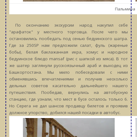
Пальмира
По окончанию экскурсии народ накупил себе
"арафаток" у местного торговца. После чего мы
остановились пообедать под сенью бедуинского шатра.
Где за 250SP нам предложили салат, фуль (жареные
бобы), белая баклажанная икра, хомус и народное
бедуинское блюдо mansaf (рис с шапкой из мяса). В тот
же шатер заглянули русскоязычный араб и выходец из
Башкортостана. Мы мило побеседовали с ними
обменявшись впечатлениями и получив несколько
дельных советов касательно дальнейшего нашего
путешествия. Пообедав, вернулись на автобусную
станцию, где узнали, что мест в бусе осталось только 6.
Но Серега не дал шансов продавцу билетов и проявив
должное упорство, добился нашей посадки в автобус.