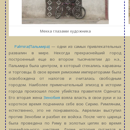
Мекка глазами художника
Palmira(Пальмира)
— одни из самых привлекательных
развалин в мире. Некогда прекраснейший город
построенный еще во втором тысячелетии до н.э.,
Пальмира была центром, в который стекались караваны
и торговцы. В свое время римскими императорами была
освобождена от налогов и считалась свободным
городом. Наиболее примечательный эпизод в истории
города произошел после убийства правителя Одената.
Его вторая жена
Зенобия
взяла власть в свои руки и за
короткое время подчинила себе всю Сирию. Римлянам,
естественно, это не понравилось. Аврелиан выступил
против Зенобии и разбил ее войска. После чего царица
была проведена по Риму в золотых цепях во время
триумфального шествия. Далее история путается в