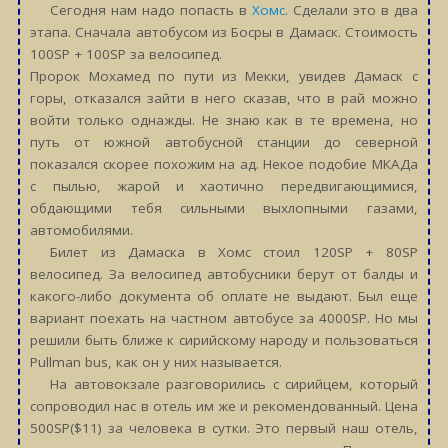
Сегодня нам надо попасть в
Хомс
. Сделали это в два
этапа. Сначала автобусом из Босры в Дамаск. Стоимость
100SP + 100SP за велосипед.
Пророк Мохамед по пути из Мекки, увидев Дамаск с
горы, отказался зайти в него сказав, что в рай можно
войти только однажды. Не знаю как в те времена, но
путь от южной автобусной станции до северной
показался скорее похожим на ад. Некое подобие МКАДа
с пылью, жарой и хаотично передвигающимися,
обдающими тебя сильными выхлопными газами,
автомобилями.
Билет из Дамаска в Хомс стоил 120SP + 80SP
велосипед. За велосипед автобусники берут от балды и
какого-либо документа об оплате не выдают. Был еще
вариант поехать на частном автобусе за 4000SP. Но мы
решили быть ближе к сирийскому народу и пользоваться
Pullman bus, как он у них называется.
На автовокзале разговорились с сирийцем, который
сопроводил нас в отель им же и рекомендованный. Цена
500SP($11) за человека в сутки. Это первый наш отель,