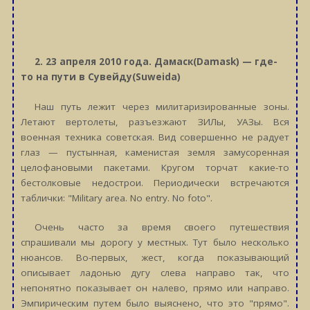
2. 23
апреля 2010 года. Дамаск(Damask) — где-
то на пути в Сувейду(Suweida)
Наш путь лежит через милитаризированные зоны.
Летают вертолеты, разъезжают ЗИЛы, УАЗы. Вся
военная техника советская. Вид совершенно не радует
глаз — пустынная, каменистая земля замусоренная
целофановыми пакетами. Кругом торчат какие-то
бестолковые недострои. Периодически встречаются
таблички: "Military area. No entry. No foto".
Очень часто за время своего путешествия
спрашивали мы дорогу у местных. Тут было несколько
нюансов. Во-первых, жест, когда показывающий
описывает ладонью дугу слева направо так, что
непонятно показывает он налево, прямо или направо.
Эмпирическим путем было выяснено, что это "прямо".