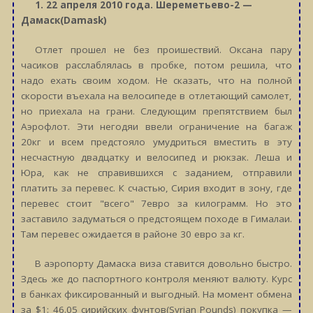
1. 22 апреля 2010 года. Шереметьево-2 —
Дамаск(Damask)
Отлет прошел не без проишествий. Оксана пару
часиков расслаблялась в пробке, потом решила, что
надо ехать своим ходом. Не сказать, что на полной
скорости въехала на велосипеде в отлетающий самолет,
но приехала на грани. Следующим препятствием был
Аэрофлот. Эти негодяи ввели ограничение на багаж
20кг и всем предстояло умудриться вместить в эту
несчастную двадцатку и велосипед и рюкзак. Леша и
Юра, как не справившихся с заданием, отправили
платить за перевес. К счастью, Сирия входит в зону, где
перевес стоит "всего" 7евро за килограмм. Но это
заставило задуматься о предстоящем походе в Гималаи.
Там перевес ожидается в районе 30 евро за кг.
В аэропорту Дамаска виза ставится довольно быстро.
Здесь же до паспортного контроля меняют валюту. Курс
в банках фиксированный и выгодный. На момент обмена
за $1: 46.05 сирийских фунтов(Syrian Pounds) покупка —