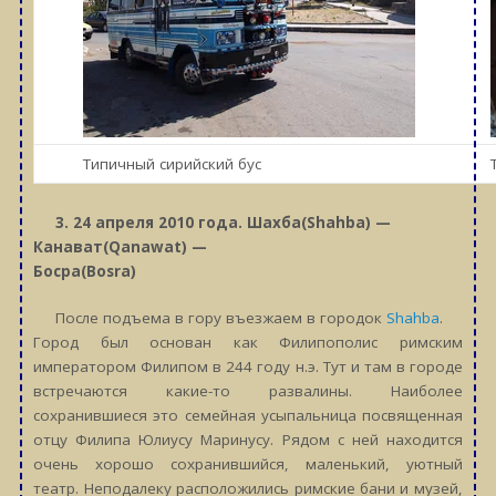
Типичный сирийский бус
3. 24
апреля 2010 года. Шахба(Shahba) —
Канават(Qanawat) —
Босра(Bosra)
После подъема в гору въезжаем в городок
Shahba
.
Город был основан как Филипополис римским
императором Филипом в 244 году н.э. Тут и там в городе
встречаются какие-то развалины. Наиболее
сохранившиеся это семейная усыпальница посвященная
отцу Филипа Юлиусу Маринусу. Рядом с ней находится
очень хорошо сохранившийся, маленький, уютный
театр. Неподалеку расположились римские бани и музей,