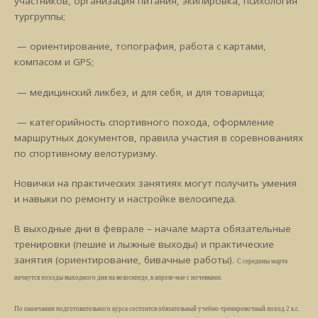
участников, организация питания, экипировка, психология
тургруппы;
— ориентирование, топография, работа с картами,
компасом и GPS;
— медицинский ликбез, и для себя, и для товарища;
— категорийность спортивного похода, оформление
маршрутных документов, правила участия в соревнованиях
по спортивному велотуризму.
Новички на практических занятиях могут получить умения
и навыки по ремонту и настройке велосипеда.
В выходные дни в феврале – начале марта обязательные
тренировки (пешие и лыжные выходы) и практические
занятия (ориентирование, бивачные работы).
С середины марта
начнутся походы выходного дня на велосипеде, в апреле-мае с ночевками.
По окончании подготовительного курса состоится обязательный учебно-тренировочный поход 2 к.с.