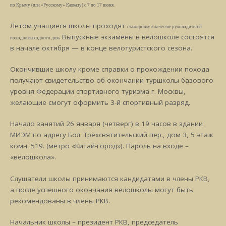
по Крыму (или «Русскому» Кавказу) с 7 по 17 июня.
Летом учащиеся школы проходят
стажировку в качестве руководителей
. Выпускные экзамены в велошколе состоятся
походов выходного дня
в начале октября — в конце велотуристского сезона.
Окончившие школу кроме справки о прохождении похода
получают свидетельство об окончании туршколы базового
уровня Федерации спортивного туризма г. Москвы,
желающие смогут оформить 3-й спортивный разряд.
Начало занятий 26 января (четверг) в 19 часов в здании
МИЭМ по адресу Бол. Трёхсвятительский пер., дом 3, 5 этаж
комн. 519. (метро «Китай-город»). Пароль на входе –
«велошкола».
Слушатели школы принимаются кандидатами в члены РКВ,
а после успешного окончания велошколы могут быть
рекомендованы в члены РКВ.
Начальник школы – президент РКВ, председатель